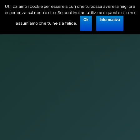
Utilizziamo i cookie per essere sicuri che tu possa avere la migliore
esperienza sul nostro sito. Se continui ad utilizzare questo sito noi
Ok
Informativa
assumiamo che tu ne sia felice.
Chi Siamo
Tecnologia
Sede
Clienti
Responsabilità sociale
Payroll