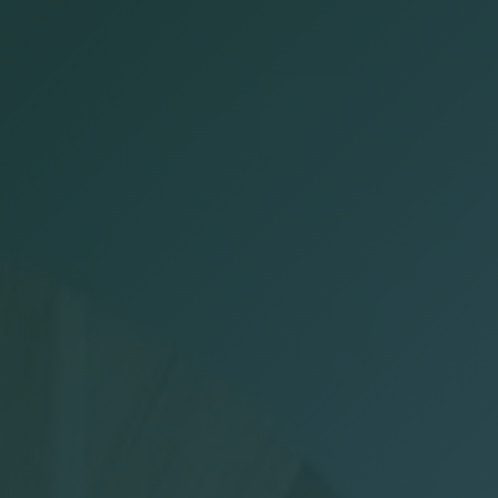
Dichiarazioni annuali
Consulenza del Lavoro
Gestione presenze
Welfare Aziendale
Trasparenza Salariale – Pay Transparency Donati
(PTD)
Privacy
Mail Manager
Doc Job
Wel-Don
GDPR Donati